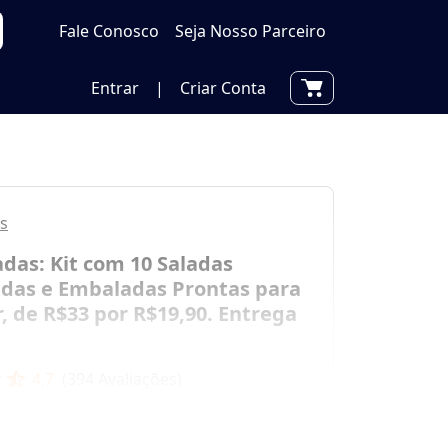
Fale Conosco
Seja Nosso Parceiro
Entrar
|
Criar Conta
s
das: Kit com 10 Saladas
adas e Embaladas Prontas para
, de R$33 por R$19,90. Entrega
r
star_half
4,7
(
394
Avaliações)
500 Vendidos