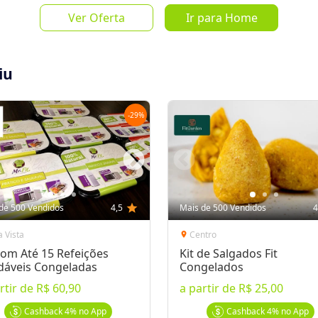
Ver Oferta
Ir para Home
de
R$ 33,0
iu
-
29
%
Salvar Oferta
favorite_border
Inscrever-se
de 500 Vendidos
4,5
star
Mais de 500 Vendidos
4
 Vista
Centro
location_on
com Até 15 Refeições
Kit de Salgados Fit
dáveis Congeladas
Congelados
rtir de
R$ 60,90
a partir de
R$ 25,00
nforme o número do voucher no momento do
Cashback
4%
no App
Cashback
4%
no App