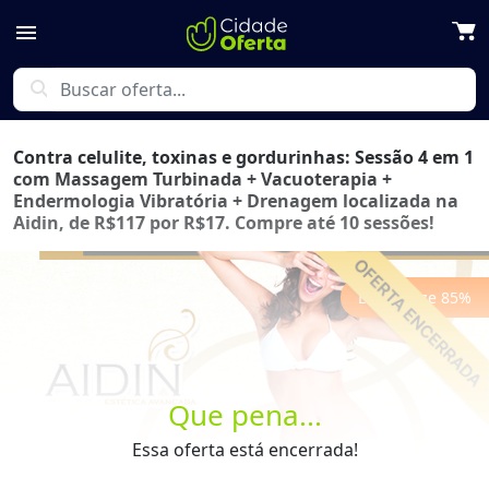
menu
search
Contra celulite, toxinas e gordurinhas: Sessão 4 em 1
com Massagem Turbinada + Vacuoterapia +
Endermologia Vibratória + Drenagem localizada na
Aidin, de R$117 por R$17. Compre até 10 sessões!
Economize
85
%
Que pena...
Previous
Next
Essa oferta está encerrada!