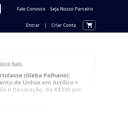
Fale Conosco
Seja Nosso Parceiro
Entrar
|
Criar Conta
lasse Nails
rtolasse (Gleba Palhano):
nto de Unhas em Acrílico +
ão e Decoração, de R$230 por
Cashback pelo App!
Saiba mais
por
R$ 149,00