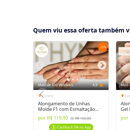
Quem viu essa oferta também v
-
25
%
Compartilhe essa Oferta:
Receba as novidades do Cidade Oferta no seu
Mais de 100 Vendidos
4,9
star
Mais 
WhatsApp!
Centro
Ce
location_on
location_on
Alongamento de Unhas
Alo
Destaques & Regras
Molde F1 com Esmaltação
Gel
Tradicional
em 
por
R$ 119,90
por
Alongamento de Unhas em Acrílico na Gleba
de
R$ 160,00
O alongamento é feito por meio de uma ext
Cashback
5%
no App