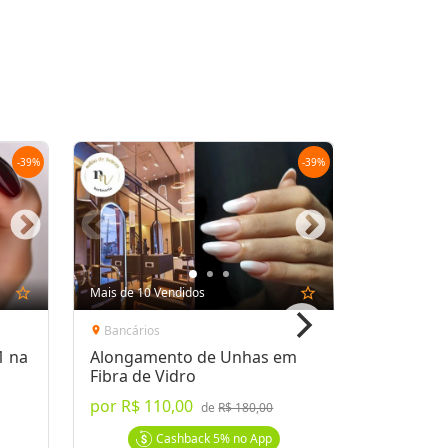
00
Oferta encerrada
lock
Transação Segura
-
39
%
-
39
%
star_outline
Mais de 10 Vendidos
star_outline
Bancários
Centro
location_on
location_on
1 na
Alongamento de Unhas em
Alongame
Fibra de Vidro
Cutilage
Gel
por
R$ 110,00
por
R$ 99
de
R$ 180,00
Cashback
5%
no App