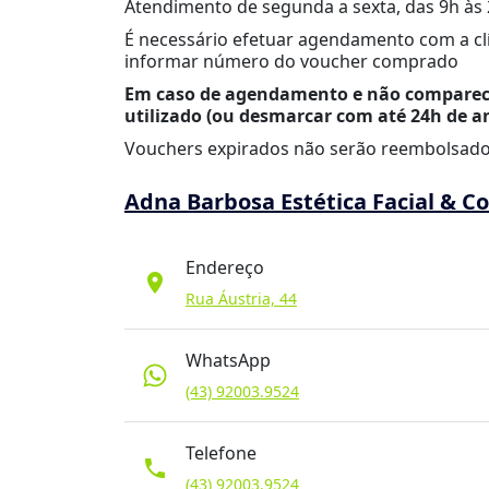
Atendimento de segunda a sexta, das 9h às 
É necessário efetuar agendamento com a clí
informar número do voucher comprado
Em caso de agendamento e não compareci
utilizado (ou desmarcar com até 24h de a
Vouchers expirados não serão reembolsado
Adna Barbosa Estética Facial & C
Endereço
location_on
Rua Áustria, 44
WhatsApp
(43) 92003.9524
Telefone
phone
(43) 92003.9524