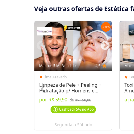
Veja outras ofertas de Estética f
-
60
%
Mais de 5 Mil Vendidos
4,6
star
Mais 
Lima Azevedo
Ce
location_on
location_on
Limpeza de Pele + Peeling +
Toxi
Hidratação p/ Homens e
Ame
Mulheres
Exp
por
R$ 59,90
a pa
de
R$ 150,00
Cashback
5%
no App
Segunda a Sábado