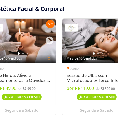
tética Facial & Corporal
-
50
%
de 10 Vendidos
star_outline
Mais de 10 Vendidos
apó
Igapó
location_on
 Hindu: Alívio e
Sessão de Ultrassom
axamento para Ouvidos e
Microfocado p/ Terço Infe
te
e Papada
R$ 49,90
por
R$ 119,00
de
R$ 99,00
de
R$ 399,00
Cashback
5%
no App
Cashback
5%
no App
Segunda a Sábado
Segunda a Sábado