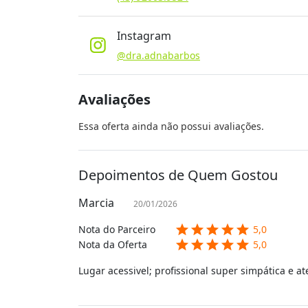
Instagram
@dra.adnabarbos
Avaliações
Essa oferta ainda não possui avaliações.
Depoimentos de Quem Gostou
Marcia
20/01/2026
star
star
star
star
star
Nota do Parceiro
5,0
star
star
star
star
star
Nota da Oferta
5,0
Lugar acessivel; profissional super simpática e a