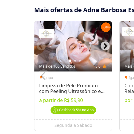
Mais ofertas de Adna Barbosa Es
-
50
%
Mais de 100 Vendidos
5,0
star
Mais 
Igapó
Ig
location_on
location_on
Limpeza de Pele Premium
Cone
com Peeling Ultrassônico e
Rel
Microagulhamento
Men
a partir de
R$ 59,90
por
Cashback
5%
no App
Segunda a Sábado