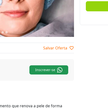
Salvar Oferta
favorite_border
Inscrever-se
mento que renova a pele de forma