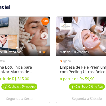
acial
-
32
%
de 100 Vendidos
5,0
star
Mais de 100 Vendidos
5
ntro
Igapó
location_on
na Botulínica para
Limpeza de Pele Premiu
nizar Marcas de
com Peeling Ultrassônico
ressão
Microagulhamento
rtir de
R$ 315,00
a partir de
R$ 59,90
Cashback
5%
no App
Cashback
5%
no App
Segunda a Sexta
Segunda a Sábado