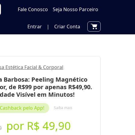
Fale Conosco
Seja Nosso Parceiro
Entrar
|
Criar Conta
a Estética Facial & Corporal
a Barbosa: Peeling Magnético
r, de R$99 por apenas R$49,90.
dade Visível em Minutos!
Cashback pelo App!
Saiba mais
por
R$ 49,90
0