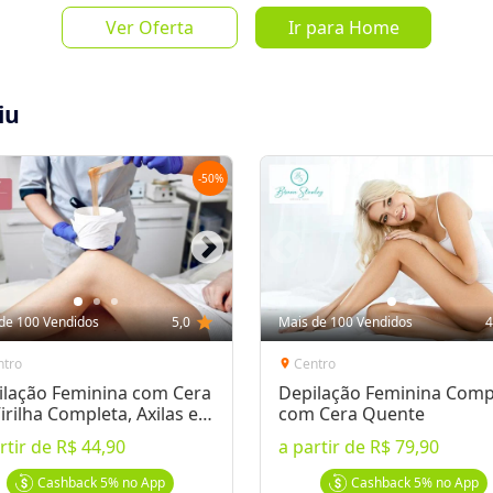
Ver Oferta
Ir para Home
de
R$ 479,
iu
-
50
%
Salvar Oferta
favorite_border
Inscrever-se
de 100 Vendidos
5,0
star
Mais de 100 Vendidos
4
ntro
Centro
location_on
ilação Feminina com Cera
Depilação Feminina Comp
irilha Completa, Axilas e
com Cera Quente
a Perna
rtir de
R$ 44,90
a partir de
R$ 79,90
até R$479,70 por apenas R$149,70!
anta Rita, 2) DNA - Arthur Thomas, 3)
Cashback
5%
no App
Cashback
5%
no App