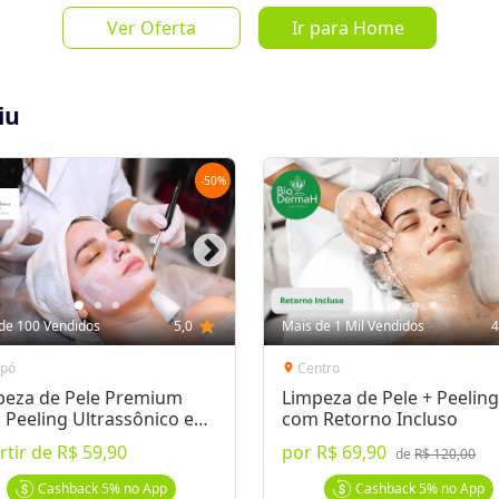
Mais de 
Ver Oferta
Ir para Home
de
R$ 150,
iu
-
50
%
Salvar Oferta
favorite_border
Inscrever-se
de 100 Vendidos
5,0
star
Mais de 1 Mil Vendidos
4
apó
Centro
location_on
peza de Pele Premium
Limpeza de Pele + Peelin
Peeling Ultrassônico e
com Retorno Incluso
roagulhamento
rtir de
R$ 59,90
por
R$ 69,90
de
R$ 120,00
enas R$39,90!
Cashback
5%
no App
Cashback
5%
no App