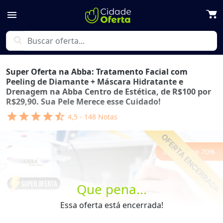
menu
search
Super Oferta na Abba: Tratamento Facial com
Peeling de Diamante + Máscara Hidratante e
Drenagem na Abba Centro de Estética, de R$100 por
R$29,90. Sua Pele Merece esse Cuidado!
star
star
star
star
star_half
4,5
-
148
Notas
Economize
70
%
Que pena...
Essa oferta está encerrada!
Previous
Next