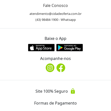
WhatsApp
Fale Conosco
(43) 3347.9851
atendimento@cidadeoferta.com.br
(43) 98484-1900 - Whatsapp
Telefone
phone
(43) 3347.9851
Baixe o App
Instagram
@abbacentro
Acompanhe-nos
Avaliações
4,5
/5,0
star
star
star
star
star_half
lock
Site 100% Seguro
Média entre
148
avaliações
Ver Todas
Formas de Pagamento