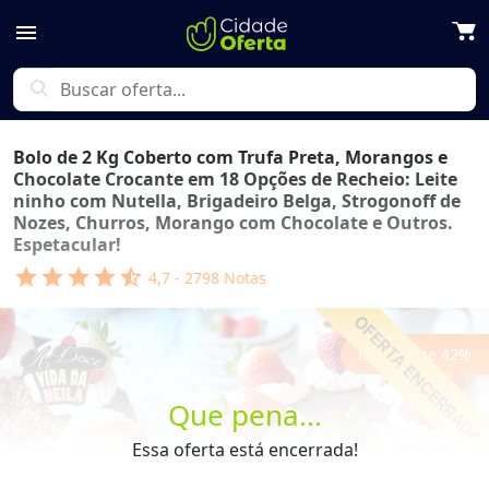
menu
search
Bolo de 2 Kg Coberto com Trufa Preta, Morangos e
Chocolate Crocante em 18 Opções de Recheio: Leite
ninho com Nutella, Brigadeiro Belga, Strogonoff de
Nozes, Churros, Morango com Chocolate e Outros.
Espetacular!
star
star
star
star
star_half
4,7
-
2798
Notas
Economize
42
%
Que pena...
Essa oferta está encerrada!
Previous
Next