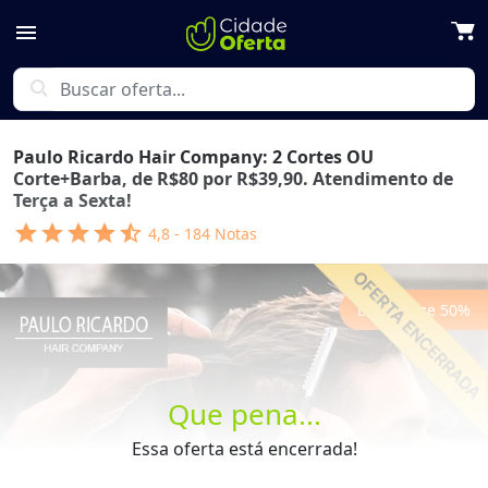
menu
search
Paulo Ricardo Hair Company: 2 Cortes OU
Corte+Barba, de R$80 por R$39,90. Atendimento de
Terça a Sexta!
star
star
star
star
star_half
4,8
-
184
Notas
Economize
50
%
Que pena...
Previous
Next
Essa oferta está encerrada!