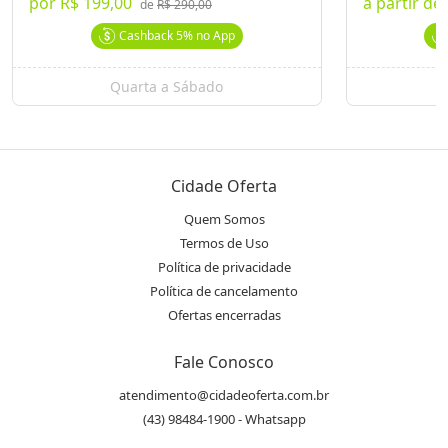
por
R$ 199,00
a partir de
em créditos
de
R$ 290,00
Cashback
5%
no App
Paulo Ricardo Hair Company
Quarta a Sábado
Ver Mais Ofertas
Endereço
location_on
Rua Goiás, 1774 C, Centro
Cidade Oferta
Quem Somos
WhatsApp
Termos de Uso
(43) 99933.0301
Política de privacidade
Política de cancelamento
Telefone
Ofertas encerradas
phone
(43) 3323.5181
Fale Conosco
atendimento@cidadeoferta.com.br
Instagram
(43) 98484-1900 - Whatsapp
@pauloricardohaircompany