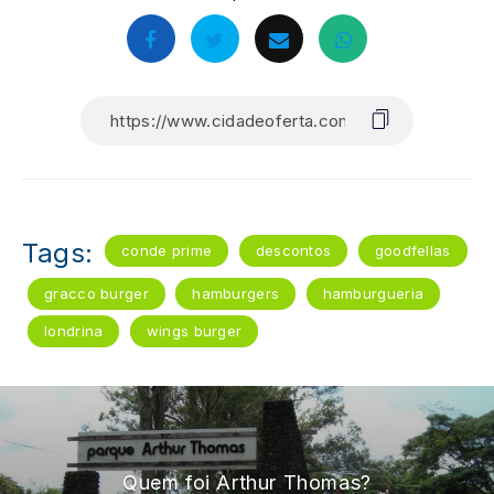
Tags:
conde prime
descontos
goodfellas
gracco burger
hamburgers
hamburgueria
londrina
wings burger
Quem foi Arthur Thomas?