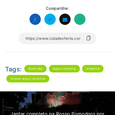
Compartilhe:
Tags:
diversão
expo londrina
londrina
shows expo londrina
Jantar completo na Rosso Pomodoro por